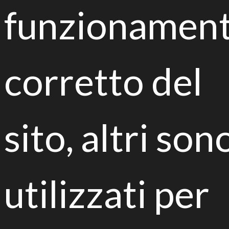
Carbochimica Fidenza site. The project is supported
funzionamen
by the Municipality that has been already involved in
an intensive remediation programme of an area of
over 100.000 m2.
They will attend the seminar
Andrea Massari
corretto del
Mayor of Fidenza, Ilaria Re of Consorzio Italbiotec
and Edoardo Puglisi of the Catholic University of the
Sacred Heart.
Program
sito, altri son
#19settembre
evento "Bonifica biologica di
siti contaminati" Fidenza &
#LIFE
BIOREST
@LIFEprogrammeIT
utilizzati per
https://t.co/RHpK9kosiN
@ComuneFidenza
pic.twitter.com/hTYIp2z1TT
— Consorzio Italbiotec (@Italbiotec)
15 settembre 2017