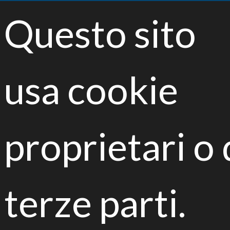
<
Questo sito
Toggle
navigatio
usa cookie
proprietari o 
Biological remediation of
contaminated sites
terze parti.
Liceo Paciolo D’Annunzio
Fidenza, 19 Settembre 2017