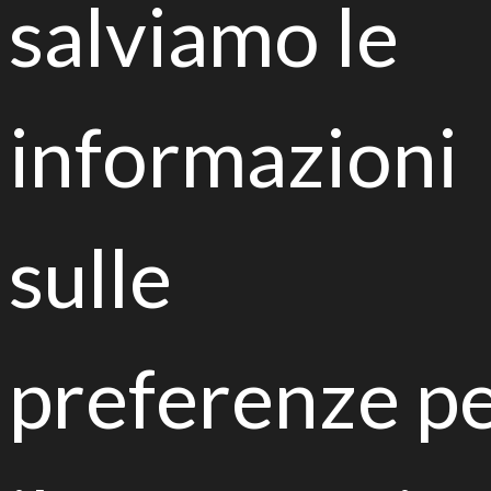
salviamo le
Latest articles
informazioni
XII National Mycology Conference
sulle
preferenze p
Fungi and bacteria allies of bioremediation