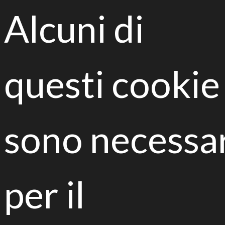
Alcuni di
questi cookie
2017 September, 19th h. 9.50 am, Liceo Paciolo
D'Annunzio, Via Alfieri, 6 Fidenza
The Liceo Paciolo D'Annunzio, in collaboration with
sono necessa
the IPSASR S. Solari Institute in Fidenza, hosts the
seminar "Biological remediation of Contaminated
Sites: the European project LIFE BIOREST" to get
to know the most modern soil bioremediation
techniques applied at the Ex-Carbochemical
per il
National Interest Site.
Seminar protagost is LIFE BIOREST an european
project , that since July 2016 is active at Ex